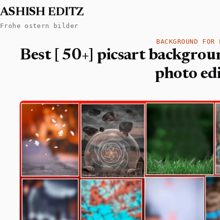
ASHISH EDITZ
Frohe ostern bilder
BACKGROUND FOR 
Best [ 50+] picsart backgro
photo ed