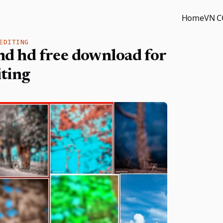
Home
VN 
EDITING
und hd free download for
iting