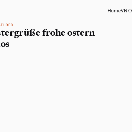
Home
VN 
BILDER
tergrüße frohe ostern
los