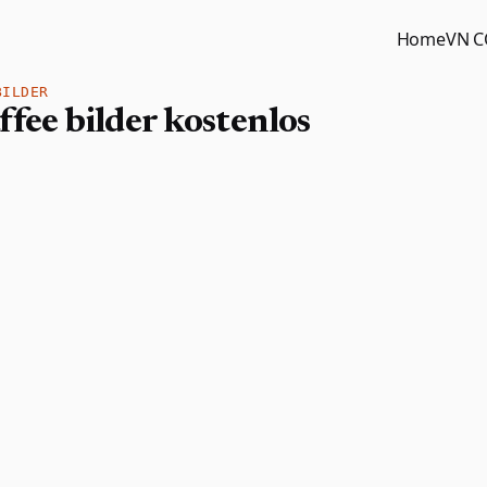
Home
VN 
BILDER
fee bilder kostenlos