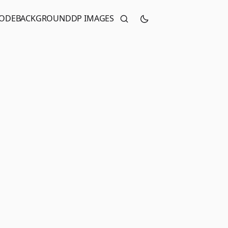
CODE
BACKGROUND
DP IMAGES