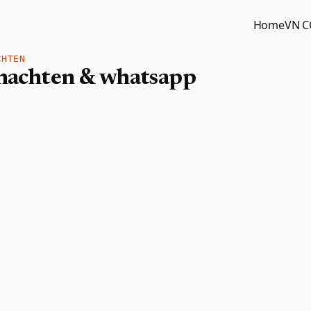
Home
VN 
CHTEN
nachten​ & whatsapp