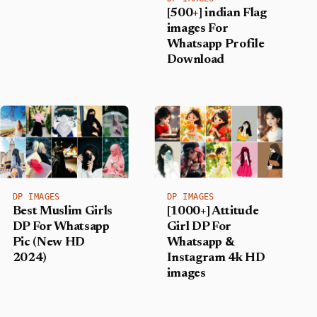
[500+] indian Flag
images For
Whatsapp Profile
Download
DP IMAGES
DP IMAGES
Best Muslim Girls
[1000+] Attitude
DP For Whatsapp
Girl DP For
Pic (New HD
Whatsapp &
2024)
Instagram 4k HD
images