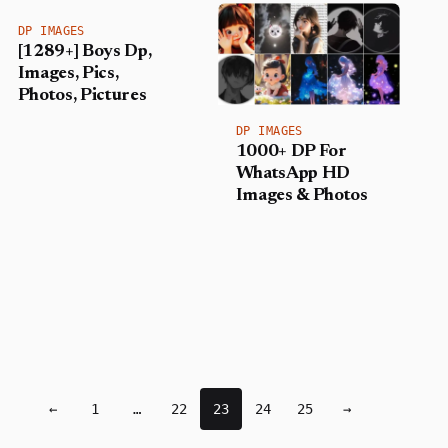
DP IMAGES
[1289+] Boys Dp,
Images, Pics,
Photos, Pictures
DP IMAGES
1000+ DP For
WhatsApp HD
Images & Photos
Posts navigation
←
1
…
22
23
24
25
→