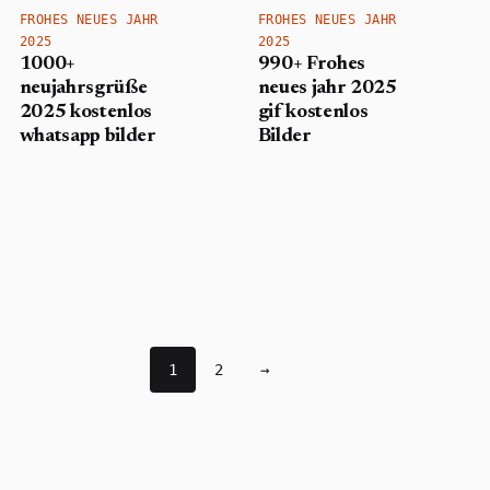
FROHES NEUES JAHR
FROHES NEUES JAHR
2025
2025
1000+
990+ Frohes
neujahrsgrüße
neues jahr 2025
2025 kostenlos
gif​ kostenlos
whatsapp bilder
Bilder
Posts navigation
1
2
→